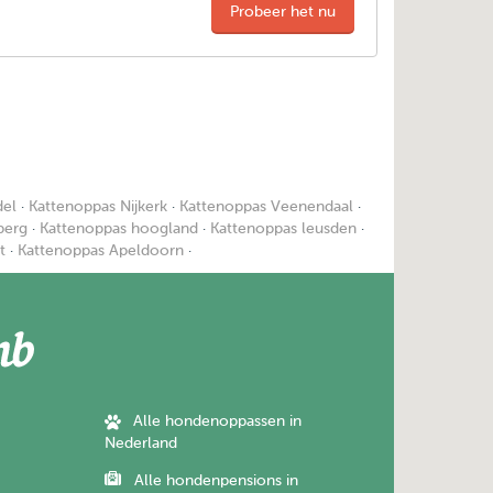
Probeer het nu
del
·
Kattenoppas Nijkerk
·
Kattenoppas Veenendaal
·
berg
·
Kattenoppas hoogland
·
Kattenoppas leusden
·
t
·
Kattenoppas Apeldoorn
·
Alle hondenoppassen in
Nederland
Alle hondenpensions in