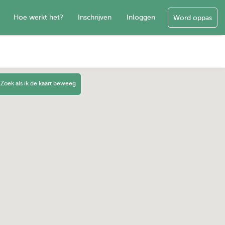
Hoe werkt het?
Inschrijven
Inloggen
Word oppas
Zoek als ik de kaart beweeg