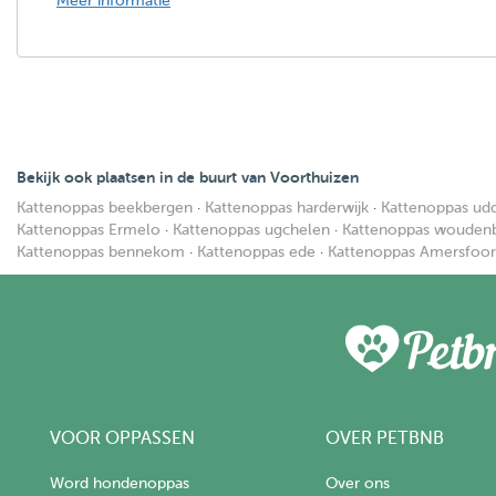
Meer informatie
Bekijk ook plaatsen in de buurt van Voorthuizen
Kattenoppas beekbergen
·
Kattenoppas harderwijk
·
Kattenoppas ud
Kattenoppas Ermelo
·
Kattenoppas ugchelen
·
Kattenoppas wouden
Kattenoppas bennekom
·
Kattenoppas ede
·
Kattenoppas Amersfoor
VOOR OPPASSEN
OVER PETBNB
Word hondenoppas
Over ons