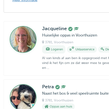
Meer informatie
Jacqueline
Huiselijke oppas in Voorthuizen
3781
, Voorthuizen
Logeren
Uitlaatservice
Di
Al van kinds af aan ben ik opgegroeid met 
vind ik het fijn om ze dat weer mee te gev
en ...
Petra
Naast het bos & veel speelruimte buit
3781
, Voorthuizen
Oppas aan huis