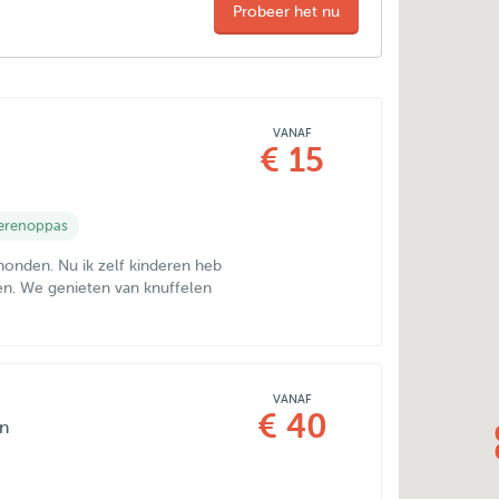
Probeer het nu
VANAF
€ 15
erenoppas
honden. Nu ik zelf kinderen heb
en. We genieten van knuffelen
VANAF
€ 40
en