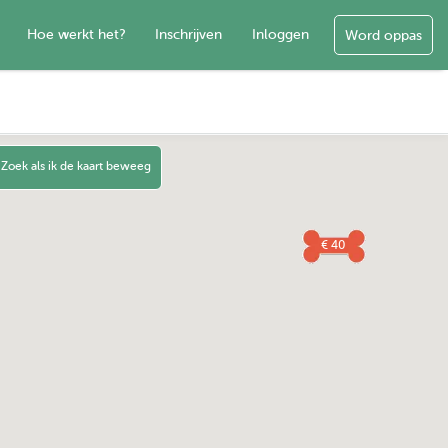
Hoe werkt het?
Inschrijven
Inloggen
Word oppas
Zoek als ik de kaart beweeg
€ 40