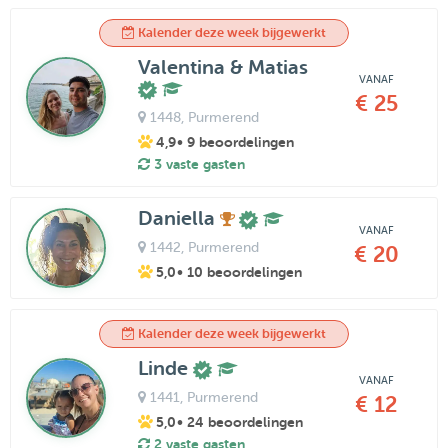
Kalender deze week bijgewerkt
Valentina & Matias
VANAF
€ 25
1448
, Purmerend
4,9
• 9 beoordelingen
3 vaste gasten
Daniella
VANAF
1442
, Purmerend
€ 20
5,0
• 10 beoordelingen
Kalender deze week bijgewerkt
Linde
VANAF
1441
, Purmerend
€ 12
5,0
• 24 beoordelingen
2 vaste gasten