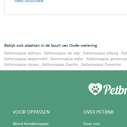
Meer informatie
Bekijk ook plaatsen in de buurt van Oude-wetering
Kattenoppas dalfsen
·
Kattenoppas de wijk
·
Kattenoppas elburg
·
Ka
Kattenoppas wapenveld
·
Kattenoppas wijhe
·
Kattenoppas genemui
Kattenoppas rijssen
·
Kattenoppas Zwolle
·
Kattenoppas Deventer
·
VOOR OPPASSEN
OVER PETBNB
Word hondenoppas
Over ons