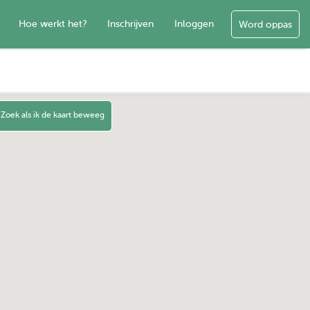
Hoe werkt het?
Inschrijven
Inloggen
Word oppas
Zoek als ik de kaart beweeg