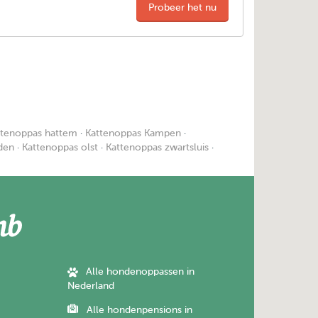
Probeer het nu
ttenoppas hattem
·
Kattenoppas Kampen
·
den
·
Kattenoppas olst
·
Kattenoppas zwartsluis
·
Alle hondenoppassen in
Nederland
Alle hondenpensions in