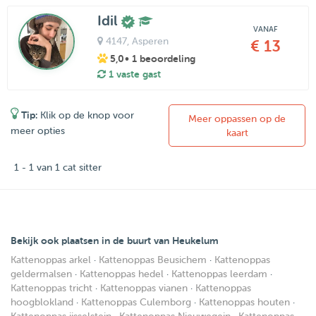
Idil
VANAF
4147
, Asperen
€ 13
5,0
• 1 beoordeling
1 vaste gast
Tip:
Klik op de knop voor
Meer oppassen op de
meer opties
kaart
1 - 1 van 1 cat sitter
Bekijk ook plaatsen in de buurt van Heukelum
Kattenoppas arkel
·
Kattenoppas Beusichem
·
Kattenoppas
geldermalsen
·
Kattenoppas hedel
·
Kattenoppas leerdam
·
Kattenoppas tricht
·
Kattenoppas vianen
·
Kattenoppas
hoogblokland
·
Kattenoppas Culemborg
·
Kattenoppas houten
·