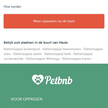
Hoe verder:
Meer oppassen op de kaart
Bekijk ook plaatsen in de buurt van Haule
Kattenoppas buitenpost
·
Kattenoppas heerenveen
·
Kattenoppas
vries
·
Kattenoppas assen
·
Kattenoppas leek
·
Kattenoppas
oosterwolde
·
Kattenoppas Wolvega
·
Kattenoppas haren
·
VOOR OPPASSEN