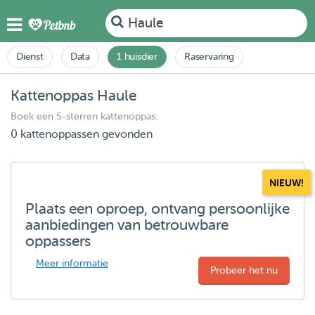
Haule
Dienst
Data
1 huisdier
Raservaring
Kattenoppas Haule
Boek een 5-sterren kattenoppas.
0 kattenoppassen gevonden
NIEUW!
Plaats een oproep, ontvang persoonlijke
aanbiedingen van betrouwbare
oppassers
Meer informatie
Probeer het nu