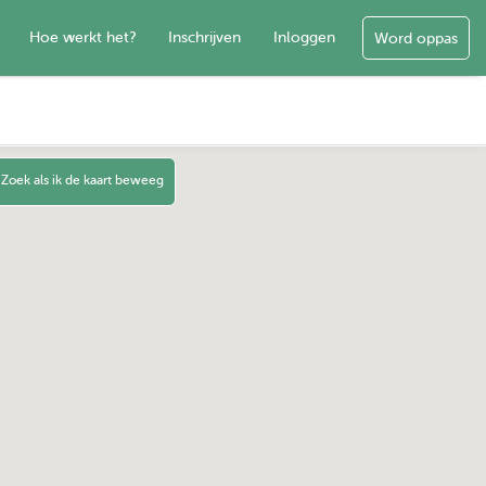
Hoe werkt het?
Inschrijven
Inloggen
Word oppas
Zoek als ik de kaart beweeg