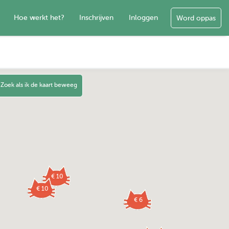
Hoe werkt het?
Inschrijven
Inloggen
Word oppas
Zoek als ik de kaart beweeg
€ 10
€ 10
€ 6