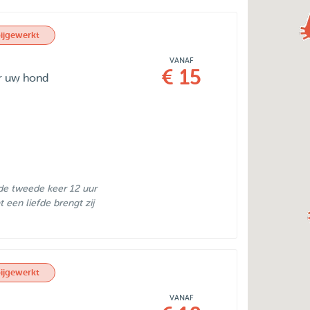
ijgewerkt
VANAF
€ 15
or uw hond
de tweede keer 12 uur
een liefde brengt zij
ijgewerkt
VANAF