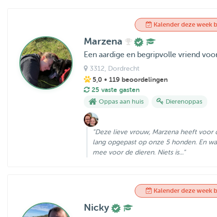
Kalender deze week b
Marzena
Een aardige en begripvolle vriend vo
3312
, Dordrecht
5,0
• 119 beoordelingen
25 vaste gasten
Oppas aan huis
Dierenoppas
"Deze lieve vrouw, Marzena heeft voor 
lang opgepast op onze 5 honden. En wat 
mee voor de dieren. Niets is..."
Kalender deze week b
Nicky