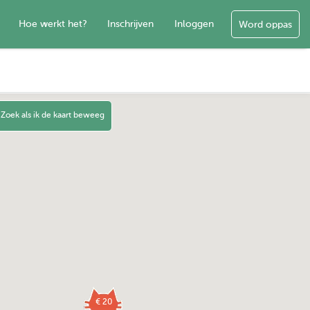
Hoe werkt het?
Inschrijven
Inloggen
Word oppas
Zoek als ik de kaart beweeg
€ 20