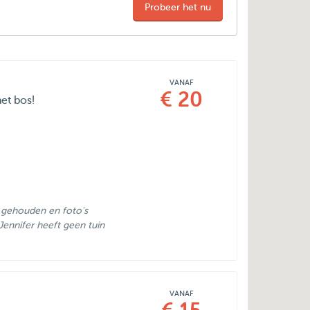
Probeer het nu
VANAF
€ 20
het bos!
e gehouden en foto's
ennifer heeft geen tuin
VANAF