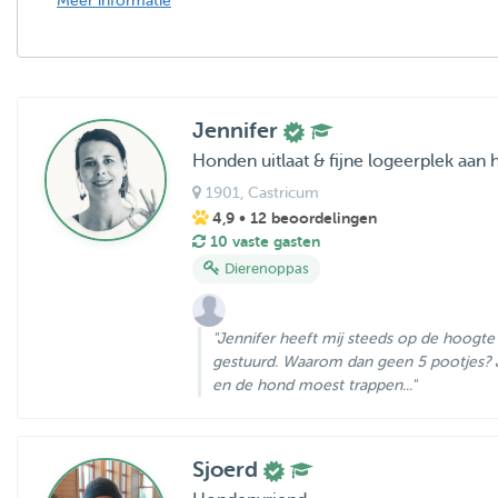
Meer informatie
Jennifer
Honden uitlaat & fijne logeerplek aan 
1901
, Castricum
4,9
• 12 beoordelingen
10 vaste gasten
Dierenoppas
"Jennifer heeft mij steeds op de hoogt
gestuurd. Waarom dan geen 5 pootjes? J
en de hond moest trappen..."
Sjoerd