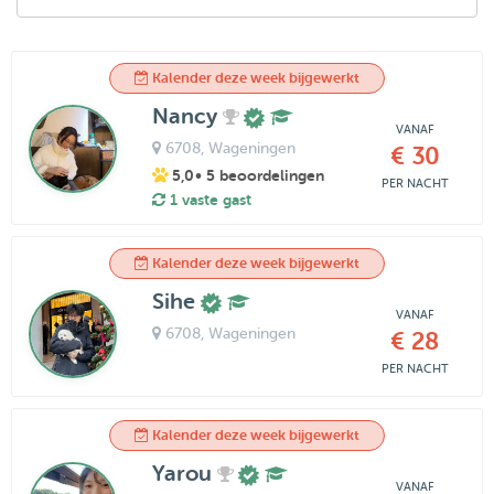
Kalender deze week bijgewerkt
Nancy
VANAF
6708
, Wageningen
€ 30
5,0
• 5 beoordelingen
PER NACHT
1 vaste gast
Kalender deze week bijgewerkt
Sihe
VANAF
6708
, Wageningen
€ 28
PER NACHT
Kalender deze week bijgewerkt
Yarou
VANAF