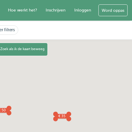
Hoe werkt het?
Inschrijven
Inloggen
Word oppas
r filters
Zoek als ik de kaart beweeg
€ 50
€ 35