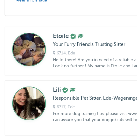
Meer informatie
Etoile
Your Furry Friend's Trusting Sitter
6714
, Ede
Hello there! Are you in need of a reliable 
Look no further ! My name is Etoile and I am
Lili
Responsible Pet Sitter, Ede-Wageninge
6717
, Ede
For more dog training tips, please visit 
can assure you that your doggo/cats will b
...