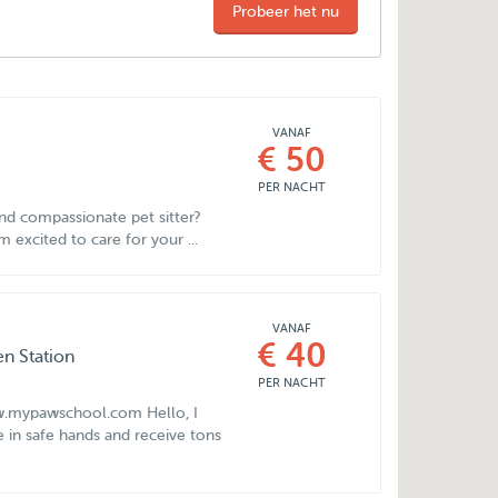
Probeer het nu
VANAF
€ 50
PER NACHT
and compassionate pet sitter?
 excited to care for your ...
VANAF
€ 40
n Station
PER NACHT
www.mypawschool.com Hello, I
e in safe hands and receive tons