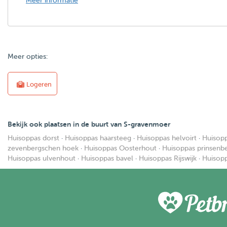
Meer informatie
Meer opties:
Logeren
Bekijk ook plaatsen in de buurt van S-gravenmoer
Huisoppas dorst
·
Huisoppas haarsteeg
·
Huisoppas helvoirt
·
Huisopp
zevenbergschen hoek
·
Huisoppas Oosterhout
·
Huisoppas prinsenb
Huisoppas ulvenhout
·
Huisoppas bavel
·
Huisoppas Rijswijk
·
Huisop