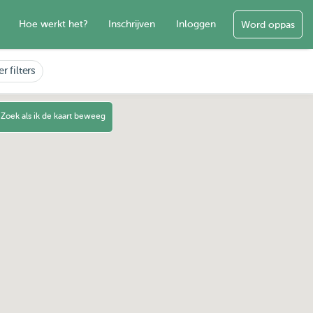
Hoe werkt het?
Inschrijven
Inloggen
Word oppas
r filters
Zoek als ik de kaart beweeg