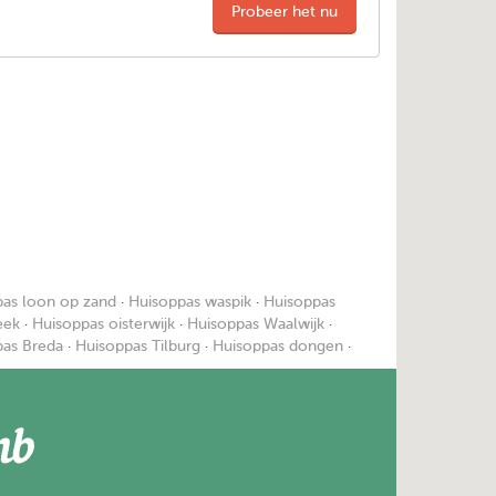
Probeer het nu
as loon op zand
·
Huisoppas waspik
·
Huisoppas
eek
·
Huisoppas oisterwijk
·
Huisoppas Waalwijk
·
pas Breda
·
Huisoppas Tilburg
·
Huisoppas dongen
·