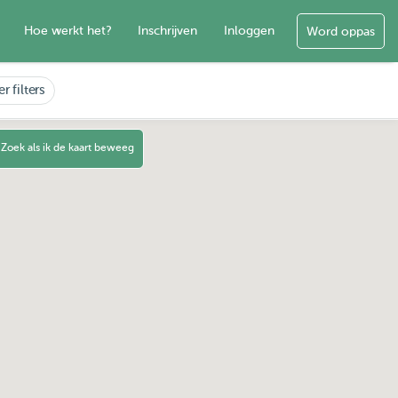
Hoe werkt het?
Inschrijven
Inloggen
Word oppas
r filters
Zoek als ik de kaart beweeg