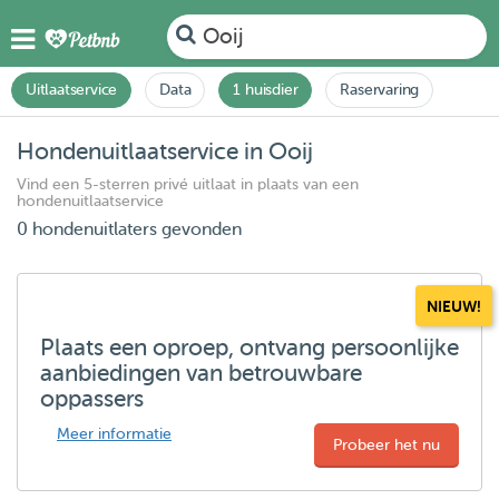
Ooij
Uitlaatservice
Data
1 huisdier
Raservaring
Hondenuitlaatservice in Ooij
Vind een 5-sterren privé uitlaat in plaats van een
hondenuitlaatservice
0 hondenuitlaters gevonden
NIEUW!
Plaats een oproep, ontvang persoonlijke
aanbiedingen van betrouwbare
oppassers
Meer informatie
Probeer het nu