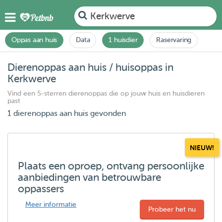
Kerkwerve
Oppas aan huis
Data
1 huisdier
Raservaring
Dierenoppas aan huis / huisoppas in
Kerkwerve
Vind een 5-sterren dierenoppas die op jouw huis en huisdieren
past
1 dierenoppas aan huis gevonden
NIEUW!
Plaats een oproep, ontvang persoonlijke
aanbiedingen van betrouwbare
oppassers
Meer informatie
Probeer het nu