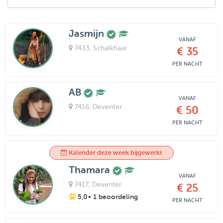
Jasmijn
VANAF
7433
, Schalkhaar
€ 35
PER NACHT
AB
VANAF
7416
, Deventer
€ 50
PER NACHT
Kalender deze week bijgewerkt
Thamara
VANAF
7417
, Deventer
€ 25
5,0
• 1 beoordeling
PER NACHT