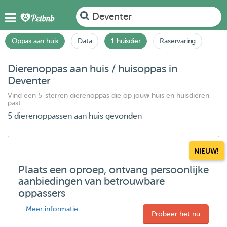
Deventer
Oppas aan huis
Data
1 huisdier
Raservaring
Dierenoppas aan huis / huisoppas in
Deventer
Vind een 5-sterren dierenoppas die op jouw huis en huisdieren
past
5 dierenoppassen aan huis gevonden
NIEUW!
Plaats een oproep, ontvang persoonlijke
aanbiedingen van betrouwbare
oppassers
Meer informatie
Probeer het nu