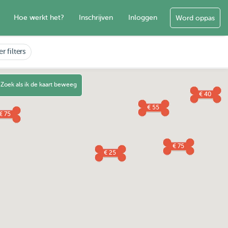
Hoe werkt het?
Inschrijven
Inloggen
Word oppas
r filters
Zoek als ik de kaart beweeg
€ 40
€ 55
€ 75
€ 75
€ 25