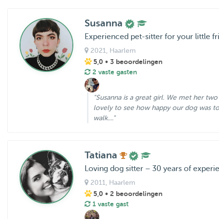
Susanna
Experienced pet-sitter for your little fr
2021
, Haarlem
5,0
• 3 beoordelingen
2 vaste gasten
"Susanna is a great girl. We met her tw
lovely to see how happy our dog was to 
walk...."
Tatiana
Loving dog sitter – 30 years of experi
2011
, Haarlem
5,0
• 2 beoordelingen
1 vaste gast