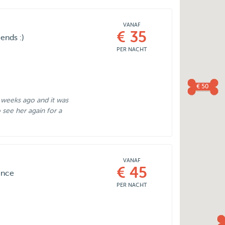
VANAF
€ 35
iends :)
PER NACHT
€ 50
o weeks ago and it was
see her again for a
VANAF
€ 45
ence
PER NACHT