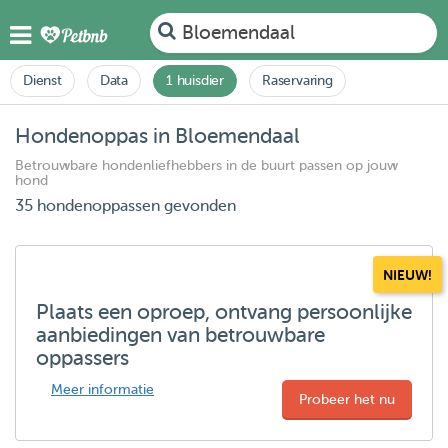
Bloemendaal
Dienst
Data
1 huisdier
Raservaring
Hondenoppas in Bloemendaal
Betrouwbare hondenliefhebbers in de buurt passen op jouw
hond
35 hondenoppassen gevonden
NIEUW!
Plaats een oproep, ontvang persoonlijke
aanbiedingen van betrouwbare
oppassers
Meer informatie
Probeer het nu