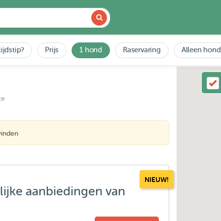
ijdstip?
Prijs
1 hond
Raservaring
Alleen hond
ce
vinden
NIEUW!
lijke aanbiedingen van