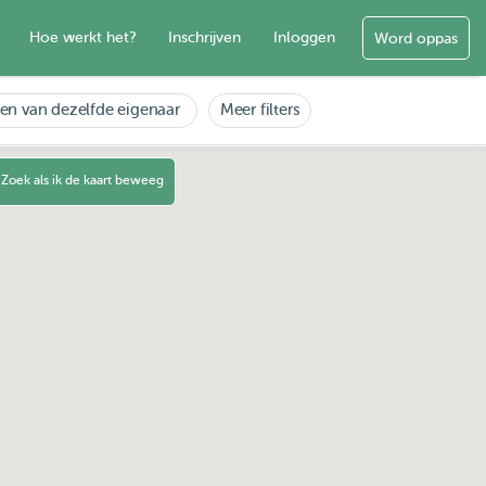
Hoe werkt het?
Inschrijven
Inloggen
Word oppas
en van dezelfde eigenaar
Meer filters
Zoek als ik de kaart beweeg