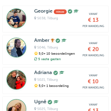
Georgie
nieuw
VANAF
5038
, Tilburg
€ 13
PER WANDELING
Amber
VANAF
5046
, Tilburg
€ 20
5,0
• 10 beoordelingen
PER WANDELING
5 vaste gasten
Adriana
VANAF
5021
, Tilburg
€ 10
5,0
• 1 beoordeling
PER WANDELING
Ugnė
VANAF
5025
, Tilburg
€ 13