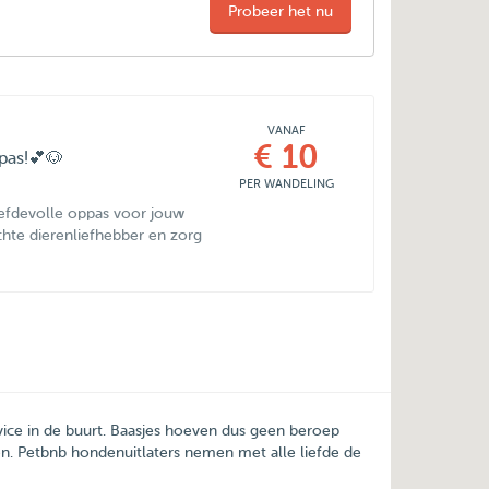
Probeer het nu
VANAF
€ 10
pas!💕🐶
PER WANDELING
iefdevolle oppas voor jouw
echte dierenliefhebber en zorg
rvice in de buurt. Baasjes hoeven dus geen beroep
n. Petbnb hondenuitlaters nemen met alle liefde de