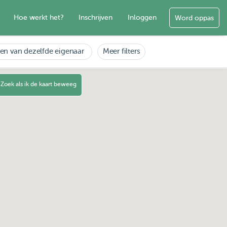
Hoe werkt het?
Inschrijven
Inloggen
Word oppas
en van dezelfde eigenaar
Meer filters
Zoek als ik de kaart beweeg