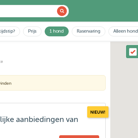
ijdstip?
Prijs
1 hond
Raservaring
Alleen hond
ce
vinden
NIEUW!
lijke aanbiedingen van