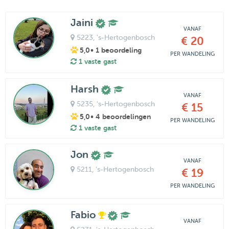
Jaini
VANAF
5223
, 's-Hertogenbosch
€ 20
5,0
• 1 beoordeling
PER WANDELING
1 vaste gast
Harsh
VANAF
5235
, 's-Hertogenbosch
€ 15
5,0
• 4 beoordelingen
PER WANDELING
1 vaste gast
Jon
VANAF
5211
, 's-Hertogenbosch
€ 19
PER WANDELING
Fabio
VANAF