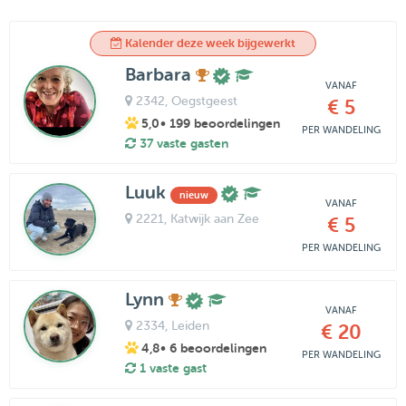
Kalender deze week bijgewerkt
Barbara
VANAF
2342
, Oegstgeest
€ 5
5,0
• 199 beoordelingen
PER WANDELING
37 vaste gasten
Luuk
nieuw
VANAF
2221
, Katwijk aan Zee
€ 5
PER WANDELING
Lynn
VANAF
2334
, Leiden
€ 20
4,8
• 6 beoordelingen
PER WANDELING
1 vaste gast