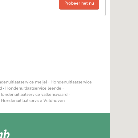
Probeer het nu
denuitlaatservice meijel
·
Hondenuitlaatservice
d
·
Hondenuitlaatservice leende
·
Hondenuitlaatservice valkenswaard
·
·
Hondenuitlaatservice Veldhoven
·