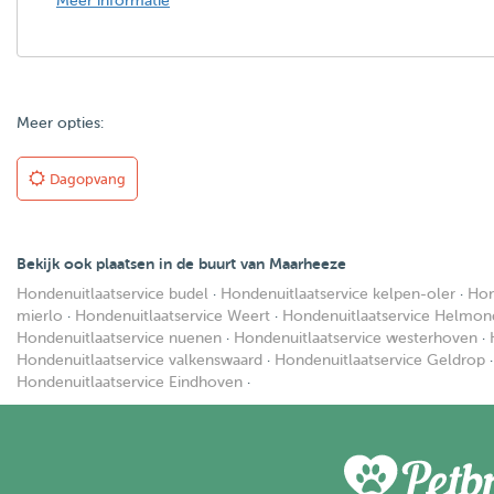
Meer informatie
Meer opties:
Dagopvang
Bekijk ook plaatsen in de buurt van Maarheeze
Hondenuitlaatservice budel
·
Hondenuitlaatservice kelpen-oler
·
Hon
mierlo
·
Hondenuitlaatservice Weert
·
Hondenuitlaatservice Helmon
Hondenuitlaatservice nuenen
·
Hondenuitlaatservice westerhoven
·
Hondenuitlaatservice valkenswaard
·
Hondenuitlaatservice Geldrop
Hondenuitlaatservice Eindhoven
·