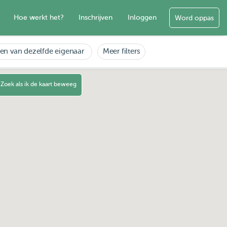
Hoe werkt het?
Inschrijven
Inloggen
Word oppas
en van dezelfde eigenaar
Meer filters
Zoek als ik de kaart beweeg