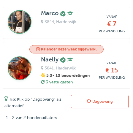
Marco
VANAF
3844
, Harderwijk
€ 7
PER WANDELING
Kalender deze week bijgewerkt
Naelly
VANAF
3841
, Harderwijk
€ 15
5,0
• 10 beoordelingen
PER WANDELING
3 vaste gasten
Tip:
Klik op "Dagopvang" als
Dagopvang
alternatief
1 - 2 van 2 hondenuitlaters