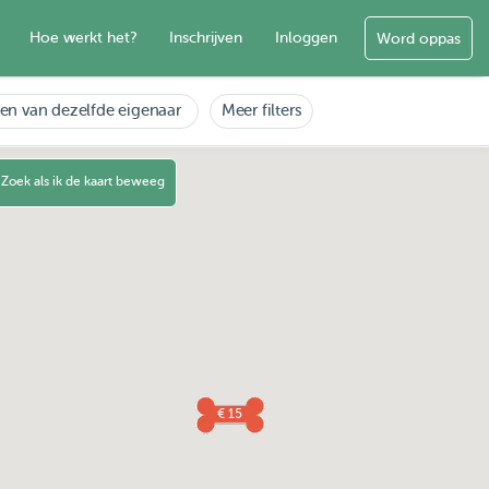
Hoe werkt het?
Inschrijven
Inloggen
Word oppas
en van dezelfde eigenaar
Meer filters
Zoek als ik de kaart beweeg
€ 15