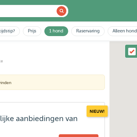
ijdstip?
Prijs
1 hond
Raservaring
Alleen hond
ce
vinden
NIEUW!
lijke aanbiedingen van