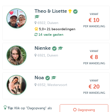
Theo & Lisette
VANAF
€ 10
6922
, Duiven
PER WANDELING
5,0
• 21 beoordelingen
14 vaste gasten
Nienke
VANAF
6921
, Duiven
€ 8
PER WANDELING
Noa
VANAF
6932
, Westervoort
€ 20
PER WANDELING
Tip:
Klik op "Dagopvang" als
Dagopvang