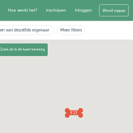
Hoe werkt het?
Inschrijven
Inloggen
Word oppas
en van dezelfde eigenaar
Meer filters
Zoek als ik de kaart beweeg
€ 13