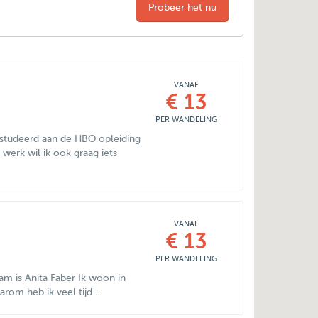
Probeer het nu
VANAF
€ 13
PER WANDELING
estudeerd aan de HBO opleiding
erk wil ik ook graag iets
VANAF
€ 13
PER WANDELING
am is Anita Faber Ik woon in
rom heb ik veel tijd ...