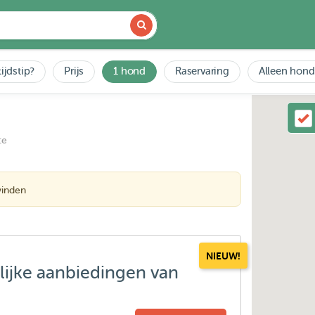
ijdstip?
Prijs
1 hond
Raservaring
Alleen hond
ce
vinden
NIEUW!
lijke aanbiedingen van