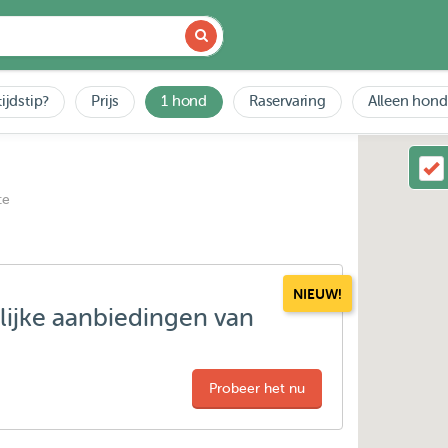
ijdstip?
Prijs
1 hond
Raservaring
Alleen hond
ce
NIEUW!
lijke aanbiedingen van
Probeer het nu