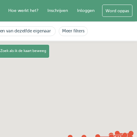
Hoe werkt het?
Inschrijven
Inloggen
Word oppas
en van dezelfde eigenaar
Meer filters
Zoek als ik de kaart beweeg
€ 8