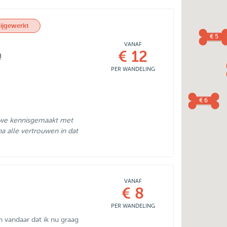
ijgewerkt
€ 5
VANAF
€ 12
!
PER WANDELING
€ 6
 we kennisgemaakt met
a alle vertrouwen in dat
VANAF
€ 8
PER WANDELING
n vandaar dat ik nu graag