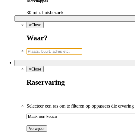
Dierenoppas
30 min. huisbezoek
×
Close
Waar?
×
Close
Raservaring
Selecteer een ras om te filteren op oppassers die ervaring
Verwijder