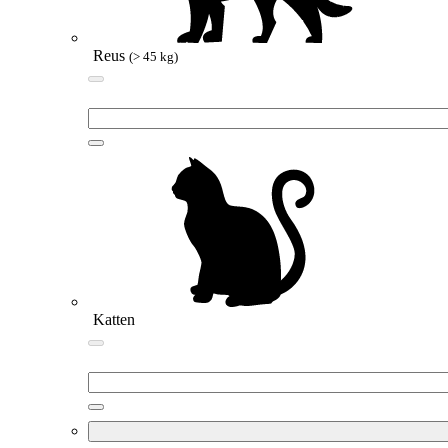
Reus
(> 45 kg)
Katten