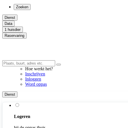
Zoeken
Dienst
Data
1 huisdier
Raservaring
Hoe werkt het?
Inschrijven
Inloggen
Word oppas
Dienst
Logeren
bij de oppas thuis