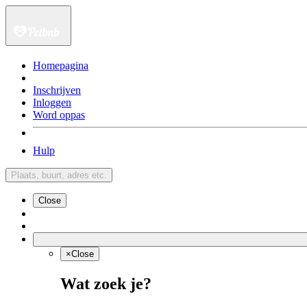
Homepagina
Inschrijven
Inloggen
Word oppas
Hulp
Plaats, buurt, adres etc.
Close
×
Close
Wat zoek je?