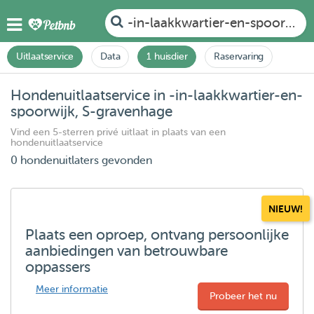
-in-laakkwartier-en-spoorwijk
Uitlaatservice
Data
1 huisdier
Raservaring
Hondenuitlaatservice in -in-laakkwartier-en-
spoorwijk, S-gravenhage
Vind een 5-sterren privé uitlaat in plaats van een
hondenuitlaatservice
0 hondenuitlaters gevonden
NIEUW!
Plaats een oproep, ontvang persoonlijke
aanbiedingen van betrouwbare
oppassers
Meer informatie
Probeer het nu