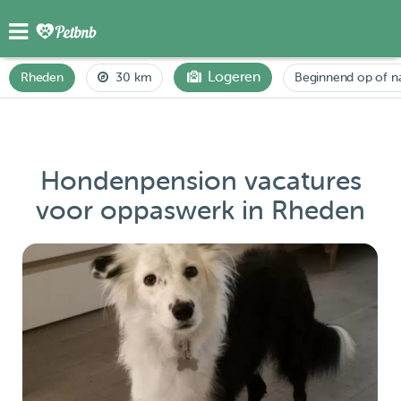
Logeren
Rheden
30 km
Beginnend op of n
Hondenpension vacatures
voor oppaswerk in Rheden