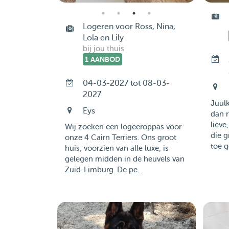
Logeren voor Ross, Nina,
Lola en Lily
bij jou thuis
1 AANBOD
04-03-2027 tot 08-03-
2027
Juulk
Eys
dan r
lieve
Wij zoeken een logeeroppas voor
die g
onze 4 Cairn Terriers. Ons groot
toe g
huis, voorzien van alle luxe, is
gelegen midden in de heuvels van
Zuid-Limburg. De pe...