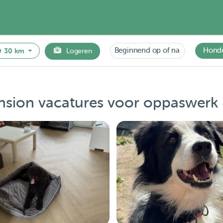
Beginnend op of na
Hond
30 km
Logeren
ion vacatures voor oppaswerk 