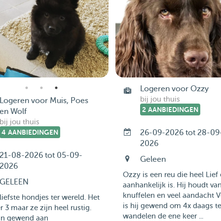
Logeren voor Ozzy
bij jou thuis
Logeren voor Muis, Poes
2 AANBIEDINGEN
en Wolf
bij jou thuis
4 AANBIEDINGEN
26-09-2026 tot 28-09
2026
21-08-2026 tot 05-09-
Geleen
2026
Ozzy is een reu die heel Lief
GELEEN
aanhankelijk is. Hij houdt va
knuffelen en veel aandacht V
liefste hondjes ter wereld. Het
is hij gewend om 4x daags t
er 3 maar ze zijn heel rustig.
wandelen de ene keer ...
ijn gewend aan