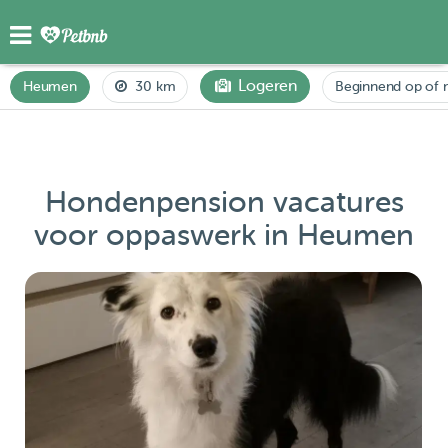
Logeren
Heumen
30 km
Beginnend op of 
Hondenpension vacatures
voor oppaswerk in Heumen