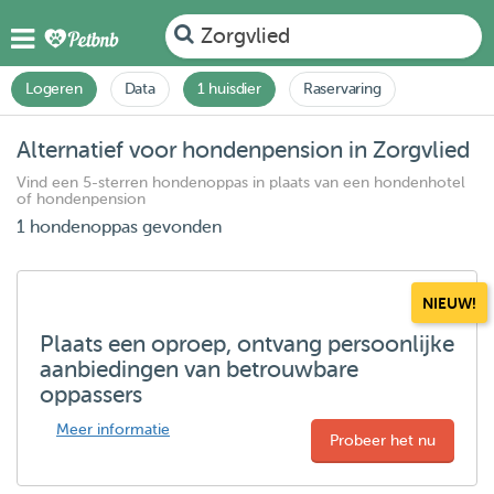
Zorgvlied
Logeren
Data
1 huisdier
Raservaring
Alternatief voor hondenpension in Zorgvlied
Vind een 5-sterren hondenoppas in plaats van een hondenhotel
of hondenpension
1 hondenoppas gevonden
NIEUW!
Plaats een oproep, ontvang persoonlijke
aanbiedingen van betrouwbare
oppassers
Meer informatie
Probeer het nu