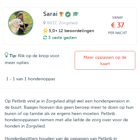
Sarai
VANAF
8437
, Zorgvlied
€ 37
5,0
• 12 beoordelingen
PER NACHT
3 vaste gasten
Tip:
Klik op de knop voor
Meer oppassen op de
meer opties
kaart
1 - 1 van 1 hondenoppas
Op Petbnb vind je in Zorgvlied altijd wel een hondenpension in
de buurt. Baasjes hoeven dus geen beroep meer te doen op hun
buren of op familie als ze ergens heen moeten. Petbnb
hondenoppassen nemen met alle liefde de zorg over voor de
honden in Zorgvlied.
Hondenbezitters houden van de oppassen van
Petbnb
in