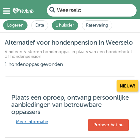
Weerselo
Logeren
Data
1 huisdier
Raservaring
Alternatief voor hondenpension in Weerselo
Vind een 5-sterren hondenoppas in plaats van een hondenhotel
of hondenpension
1 hondenoppas gevonden
NIEUW!
Plaats een oproep, ontvang persoonlijke
aanbiedingen van betrouwbare
oppassers
Meer informatie
Probeer het nu