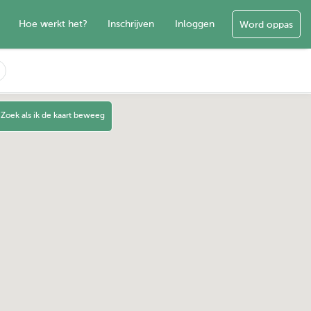
Hoe werkt het?
Inschrijven
Inloggen
Word oppas
Zoek als ik de kaart beweeg