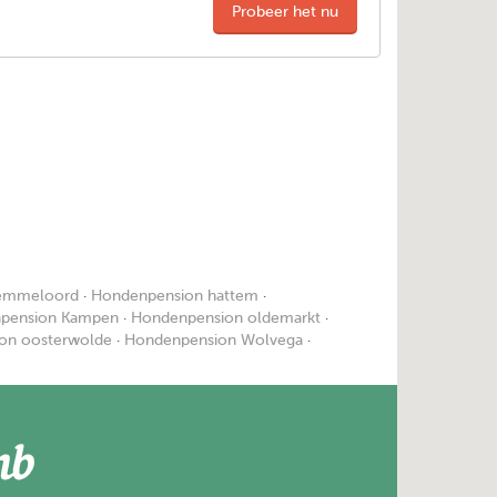
Probeer het nu
emmeloord
·
Hondenpension hattem
·
pension Kampen
·
Hondenpension oldemarkt
·
on oosterwolde
·
Hondenpension Wolvega
·