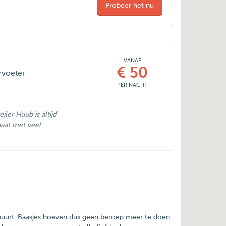
Probeer het nu
VANAF
€ 50
rvoeter
PER NACHT
ler Huub is altijd
 gaat met veel
 buurt. Baasjes hoeven dus geen beroep meer te doen