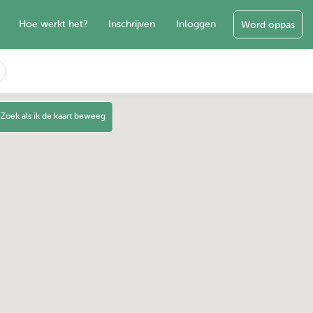
Hoe werkt het?
Inschrijven
Inloggen
Word oppas
Zoek als ik de kaart beweeg