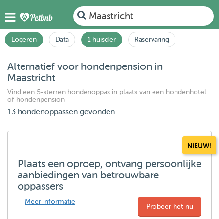
Maastricht
Logeren
Data
1 huisdier
Raservaring
Alternatief voor hondenpension in
Maastricht
Vind een 5-sterren hondenoppas in plaats van een hondenhotel
of hondenpension
13 hondenoppassen gevonden
NIEUW!
Plaats een oproep, ontvang persoonlijke
aanbiedingen van betrouwbare
oppassers
Meer informatie
Probeer het nu