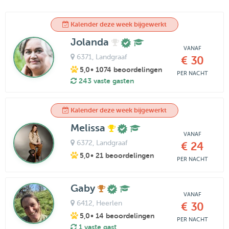
Kalender deze week bijgewerkt
Jolanda
VANAF
6371
, Landgraaf
€ 30
5,0
• 1074 beoordelingen
PER NACHT
243 vaste gasten
Kalender deze week bijgewerkt
Melissa
VANAF
6372
, Landgraaf
€ 24
5,0
• 21 beoordelingen
PER NACHT
Gaby
VANAF
6412
, Heerlen
€ 30
5,0
• 14 beoordelingen
PER NACHT
1 vaste gast