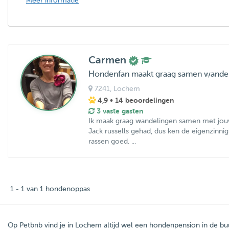
Meer informatie
Carmen
Hondenfan maakt graag samen wande
7241
, Lochem
4,9
• 14 beoordelingen
3 vaste gasten
Ik maak graag wandelingen samen met jouw
Jack russells gehad, dus ken de eigenzinn
rassen goed. ...
1 - 1 van 1 hondenoppas
Op Petbnb vind je in Lochem altijd wel een hondenpension in de b