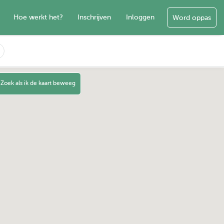
Hoe werkt het?
Inschrijven
Inloggen
Word oppas
Zoek als ik de kaart beweeg