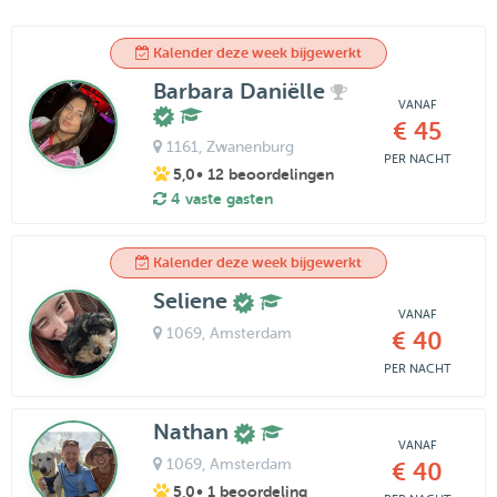
Kalender deze week bijgewerkt
Barbara Daniëlle
VANAF
€ 45
1161
, Zwanenburg
PER NACHT
5,0
• 12 beoordelingen
4 vaste gasten
Kalender deze week bijgewerkt
Seliene
VANAF
1069
, Amsterdam
€ 40
PER NACHT
Nathan
VANAF
1069
, Amsterdam
€ 40
5,0
• 1 beoordeling