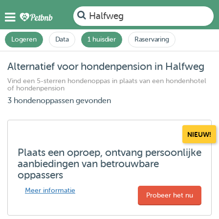
Halfweg
Logeren
Data
1 huisdier
Raservaring
Alternatief voor hondenpension in Halfweg
Vind een 5-sterren hondenoppas in plaats van een hondenhotel
of hondenpension
3 hondenoppassen gevonden
NIEUW!
Plaats een oproep, ontvang persoonlijke
aanbiedingen van betrouwbare
oppassers
Meer informatie
Probeer het nu