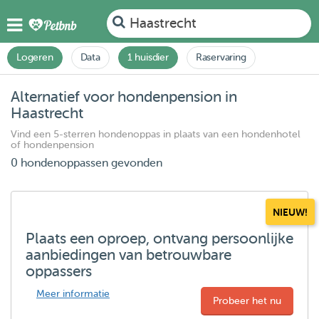
Haastrecht
Logeren
Data
1 huisdier
Raservaring
Alternatief voor hondenpension in
Haastrecht
Vind een 5-sterren hondenoppas in plaats van een hondenhotel
of hondenpension
0 hondenoppassen gevonden
NIEUW!
Plaats een oproep, ontvang persoonlijke
aanbiedingen van betrouwbare
oppassers
Meer informatie
Probeer het nu