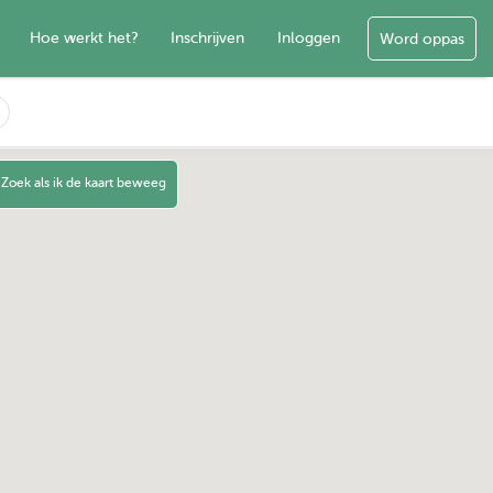
Hoe werkt het?
Inschrijven
Inloggen
Word oppas
Zoek als ik de kaart beweeg