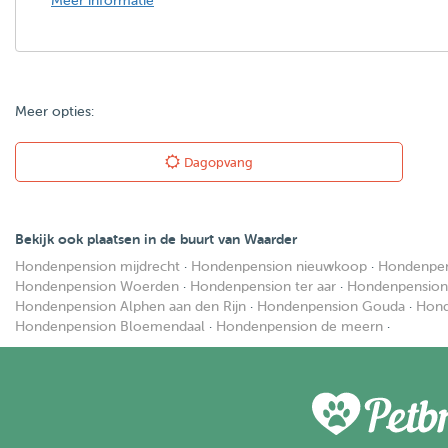
Meer informatie
Meer opties:
Dagopvang
Bekijk ook plaatsen in de buurt van Waarder
Hondenpension mijdrecht
·
Hondenpension nieuwkoop
·
Hondenpen
Hondenpension Woerden
·
Hondenpension ter aar
·
Hondenpension
Hondenpension Alphen aan den Rijn
·
Hondenpension Gouda
·
Hond
Hondenpension Bloemendaal
·
Hondenpension de meern
·