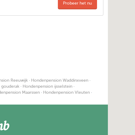
Probeer het nu
sion Reeuwijk
·
Hondenpension Waddinxveen
·
 gouderak
·
Hondenpension ijsselstein
·
enpension Maarssen
·
Hondenpension Vleuten
·