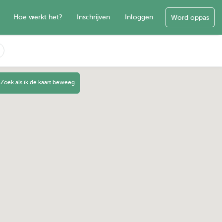
Hoe werkt het?
Inschrijven
Inloggen
Word oppas
Zoek als ik de kaart beweeg