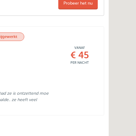
Probeer het nu
ijgewerkt
VANAF
€ 45
PER NACHT
had ze is ontzettend moe
lde.. ze heeft veel