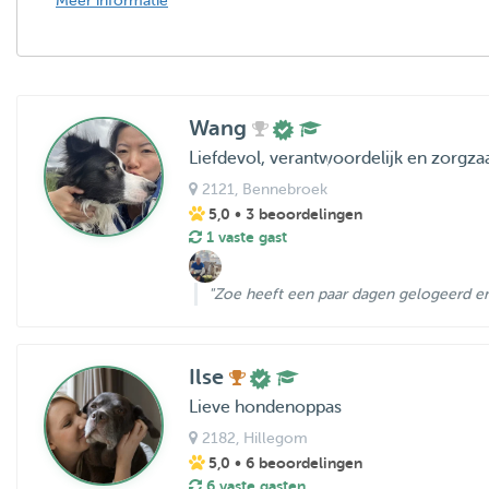
Meer informatie
Wang
Liefdevol, verantwoordelijk en zorgz
2121
, Bennebroek
5,0
• 3 beoordelingen
1 vaste gast
"Zoe heeft een paar dagen gelogeerd en 
Ilse
Lieve hondenoppas
2182
, Hillegom
5,0
• 6 beoordelingen
6 vaste gasten