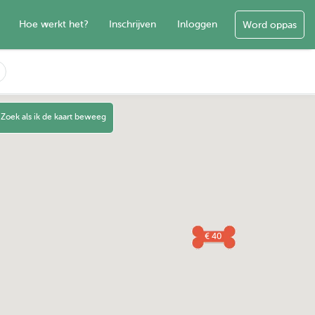
Hoe werkt het?
Inschrijven
Inloggen
Word oppas
Zoek als ik de kaart beweeg
€ 40