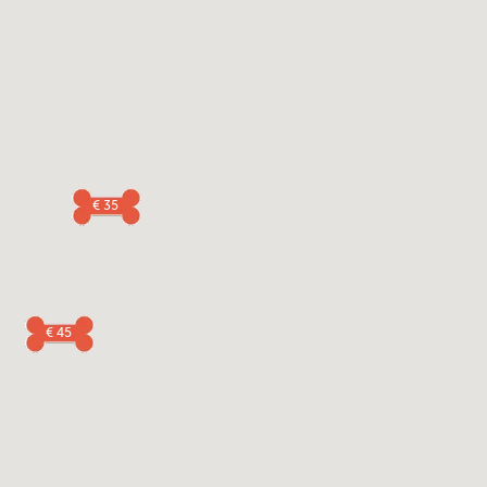
€ 35
€ 45