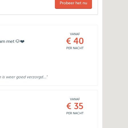
Probeer het nu
VANAF
€ 40
aam met 🐶❤️
PER NACHT
is weer goed verzorgd...."
VANAF
€ 35
PER NACHT