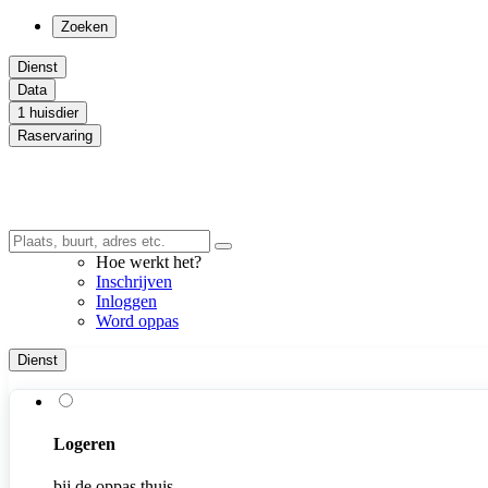
Zoeken
Dienst
Data
1 huisdier
Raservaring
Hoe werkt het?
Inschrijven
Inloggen
Word oppas
Dienst
Logeren
bij de oppas thuis