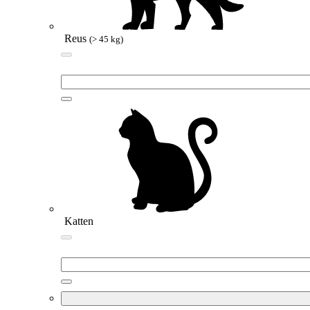
Reus
(> 45 kg)
Katten