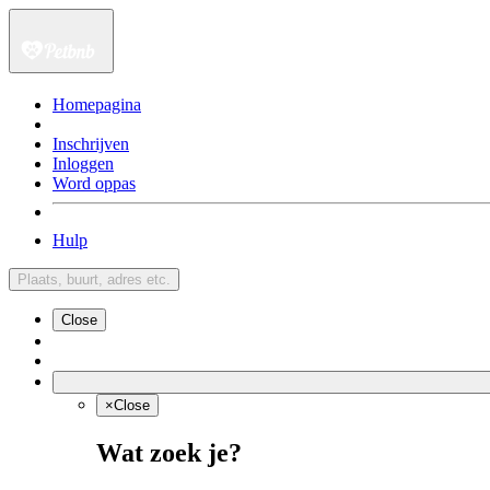
Homepagina
Inschrijven
Inloggen
Word oppas
Hulp
Plaats, buurt, adres etc.
Close
×
Close
Wat zoek je?