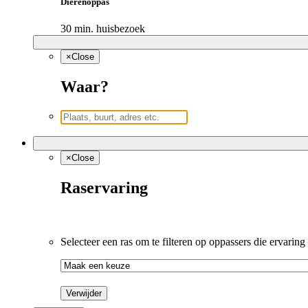
Dierenoppas
30 min. huisbezoek
×
Close
Waar?
×
Close
Raservaring
Selecteer een ras om te filteren op oppassers die ervaring
Verwijder