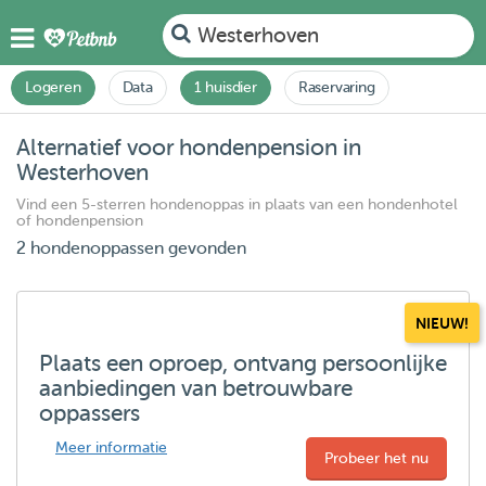
Westerhoven
Logeren
Data
1 huisdier
Raservaring
Alternatief voor hondenpension in
Westerhoven
Vind een 5-sterren hondenoppas in plaats van een hondenhotel
of hondenpension
2 hondenoppassen gevonden
NIEUW!
Plaats een oproep, ontvang persoonlijke
aanbiedingen van betrouwbare
oppassers
Meer informatie
Probeer het nu