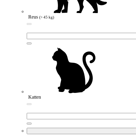
Reus
(> 45 kg)
Katten