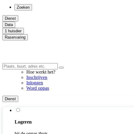
Zoeken
Dienst
Data
1 huisdier
Raservaring
Hoe werkt het?
Inschrijven
Inloggen
Word oppas
Dienst
Logeren
bij de oppas thuis