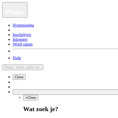
Homepagina
Inschrijven
Inloggen
Word oppas
Hulp
Plaats, buurt, adres etc.
Close
×
Close
Wat zoek je?