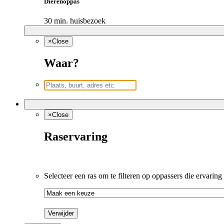
Dierenoppas
30 min. huisbezoek
×
Close
Waar?
×
Close
Raservaring
Selecteer een ras om te filteren op oppassers die ervaring
Verwijder