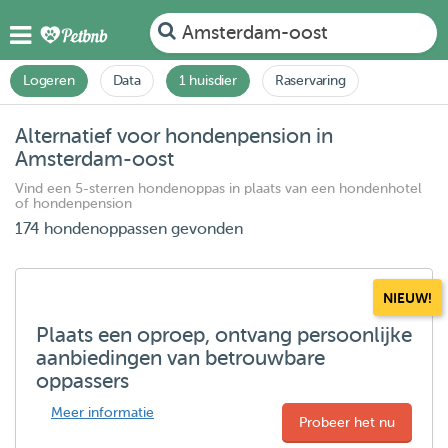
Amsterdam-oost
Logeren
Data
1 huisdier
Raservaring
Alternatief voor hondenpension in
Amsterdam-oost
Vind een 5-sterren hondenoppas in plaats van een hondenhotel
of hondenpension
174 hondenoppassen gevonden
NIEUW!
Plaats een oproep, ontvang persoonlijke
aanbiedingen van betrouwbare
oppassers
Meer informatie
Probeer het nu